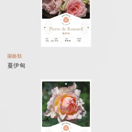
園藝類
蔓伊甸