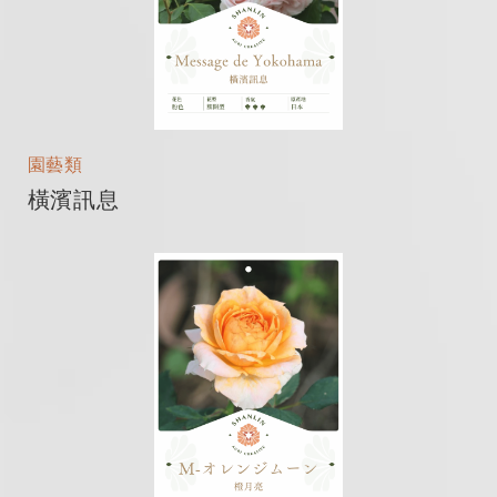
園藝類
橫濱訊息