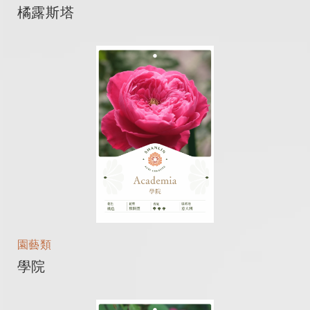
橘露斯塔
園藝類
學院