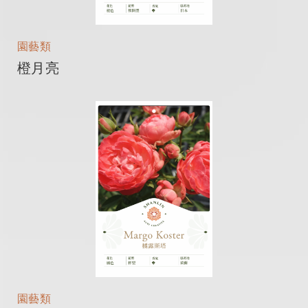
園藝類
橙月亮
園藝類