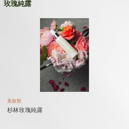
玫瑰純露
美妝類
杉林玫瑰純露