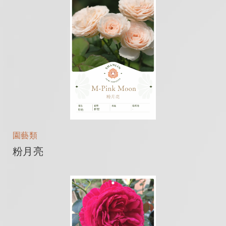
園藝類
粉月亮